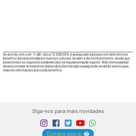
De acordo com o art. 1º, §8º, da Lei 12.933/2013, é assegurado à pessoa com deficiência o
benefício da meia-entrada em eventos culturais, de lazer e de entretenimento, desde que
preenchidos os requisitos estabelecidos na regulamentação vigente. O(A) interessado(a)
deverá contatar diretamente o(a) produtor(a) indicado na página de venda do evento para
maiores informações acerca do benefício.
Siga-nos para mais novidades
Compre agora